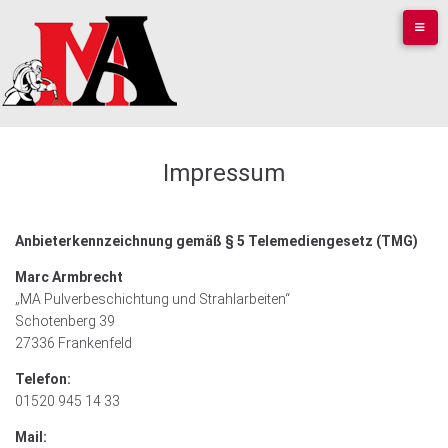
Skip
to
content
Impressum
Anbieterkennzeichnung gemäß § 5 Telemediengesetz (TMG)
Marc Armbrecht
„MA Pulverbeschichtung und Strahlarbeiten“
Schotenberg 39
27336 Frankenfeld
Telefon:
01520 945 14 33
Mail: